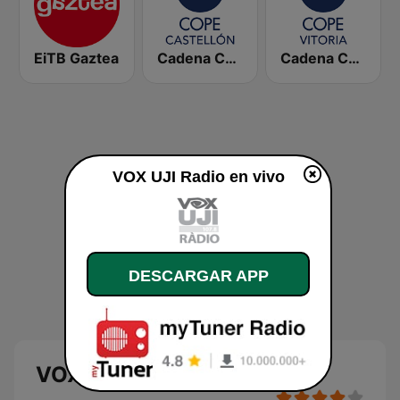
EiTB Gaztea
Cadena COPE Castellón
Cadena COPE Vitoria
VOX UJI Radio en vivo
DESCARGAR APP
VOX UJI Radio en directo