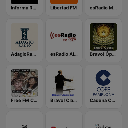
Informa Radio
Libertad FM
esRadio Malaga
AdagioRadio
esRadio Albacete
Bravo! Ópera radio
Free FM Classical
Bravo! Classical Music
Cadena COPE Pamplona