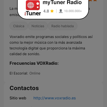
La mejor música que no escucharás en ninguna
emisora y... políticamente incorrectos.
Clásica
Noticias
Radio hablada
Voxradio emite programas sociales y políticos así
como la mejor música con la más avanzada
tecnología digital que proporciona la máxima
calidad de sonido.
Frecuencias VOXRadio:
El Escorial:
Online
Contactos
Sitio web
http://www.voxradio.es