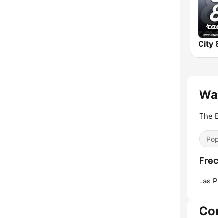
City 
Wav
The B
Pop
Frec
Las P
Co