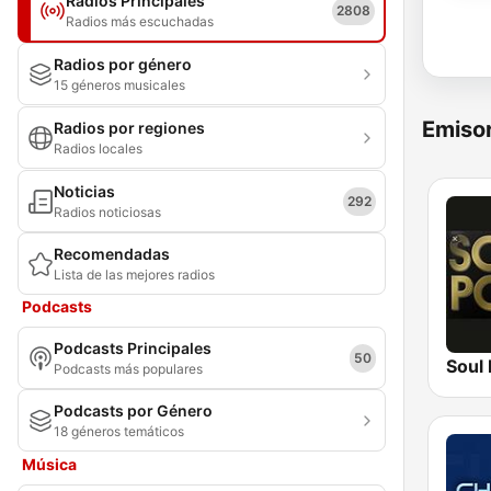
Radios Principales
2808
Radios más escuchadas
Radios por género
15 géneros musicales
Emisor
Radios por regiones
Radios locales
Noticias
292
Radios noticiosas
Recomendadas
Lista de las mejores radios
Podcasts
Podcasts Principales
50
Soul
Podcasts más populares
Podcasts por Género
18 géneros temáticos
Música