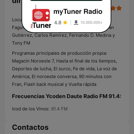
directo
Locutores principales: Narciso Ramos, Rubén
Fagundo, Javier Méndez, Fernando de Paz, Fran
Gutiérrez, Carlos Ramírez, Fernando D. Medina y
Tony FM
Programas principales de producción propia:
Magacín Noroeste 7, Hasta el final de los tiempos,
Deportes de lucha, El surco, Fe de vida, La voz de
América, El noroeste conversa, 90 minutos con
Fran, Flash back musical y Vuelta rápida
Frecuencias Ycoden Daute Radio FM 91.4:
Icod de los Vinos:
91.4 FM
Contactos