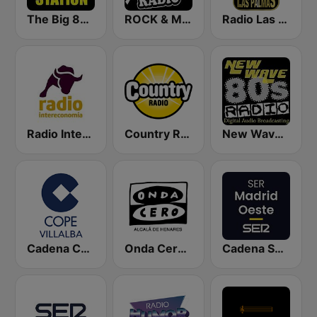
The Big 80s Station
ROCK & METAL
Radio Las Palmas
Radio Intereconomía Tenerife Sur
Country Radio
New Wave 80's Music Radio
Cadena COPE Villalba
Onda Cero Alcalá de Henares
Cadena SER Madrid Oeste