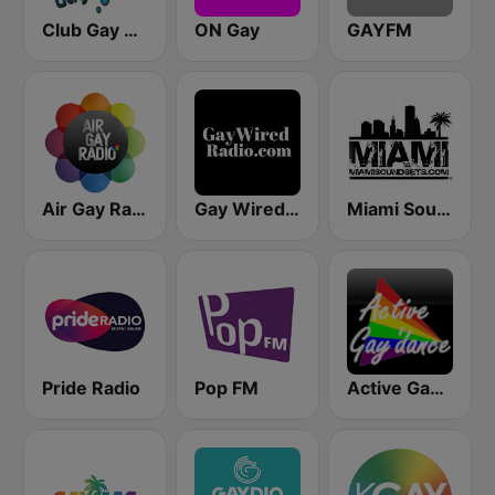
Club Gay Radio
ON Gay
GAYFM
Air Gay Radio
Gay Wired Radio - GayWiredRadio.com
Miami SoundSets
Pride Radio
Pop FM
Active Gay Dance - Only the dance 90