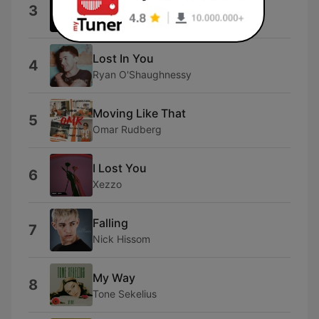
Rough Justice
3
The Rolling Stones
Lost In You
4
Ryan O'Shaughnessy
Moving Like That
5
Omar Rudberg
I Lost You
6
Xezzo
Falling
7
Nick Hissom
My Way
8
Tone Sekelius