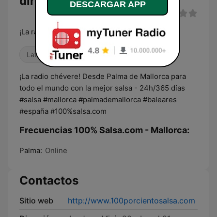
directo
DESCARGAR APP
¡La radio chévere!
Latino
¡La radio chévere! Desde Palma de Mallorca para
todo el mundo con la mejor salsa - 24h/365 días
#salsa #mallorca #palmademallorca #baleares
#españa #100%salsa.com
Frecuencias 100% Salsa.com - Mallorca:
Palma:
Online
Contactos
Sitio web
http://www.100porcientosalsa.com