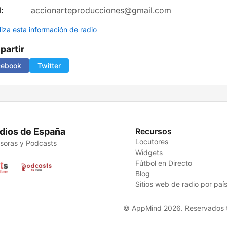
:
accionarteproducciones@gmail.com
liza esta información de radio
artir
cebook
Twitter
dios de España
Recursos
Locutores
soras y Podcasts
Widgets
Fútbol en Directo
Blog
Sitios web de radio por paí
© AppMind 2026. Reservados t