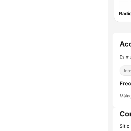
Radio
Acc
Es mu
Int
Frec
Málag
Co
Sitio