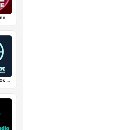
ine
Bates FM - 90s Mix