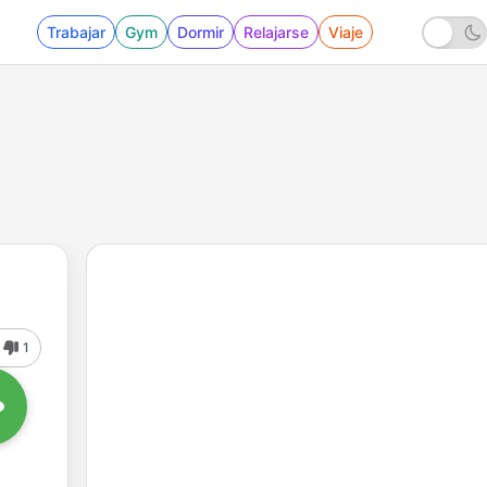
Trabajar
Gym
Dormir
Relajarse
Viaje
1