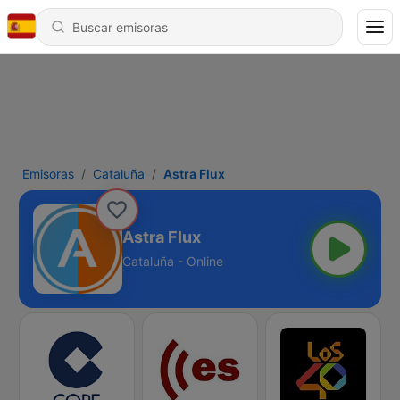
Emisoras
Cataluña
Astra Flux
Astra Flux
Cataluña - Online