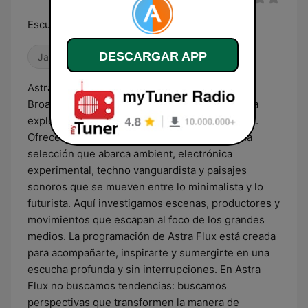
Escuchas, luego existes!
DESCARGAR APP
Jazz
Dance / EDM
Electrónica
Astra Flux es el canal electrónico de Astra
Broadcasting Station, un espacio diseñado para
explorar las nuevas fronteras del sonido digital.
Ofrecemos transmisión continua 24/7 con una
selección que abarca ambient, electrónica
experimental, techno vanguardista y paisajes
sonoros que se mueven entre lo minimalista y lo
futurista. Aquí investigamos escenas, productores y
movimientos que escapan al foco de los grandes
medios. La programación de Astra Flux está creada
para acompañarte, inspirarte y sumergirte en una
escucha profunda y sin interrupciones. En Astra
Flux no buscamos tendencias: buscamos
perspectivas que transformen la manera de