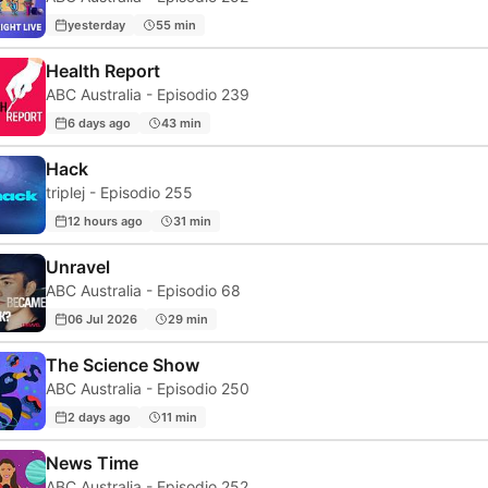
yesterday
55 min
Health Report
ABC Australia - Episodio 239
6 days ago
43 min
Hack
triplej - Episodio 255
12 hours ago
31 min
Unravel
ABC Australia - Episodio 68
06 Jul 2026
29 min
The Science Show
ABC Australia - Episodio 250
2 days ago
11 min
News Time
ABC Australia - Episodio 252