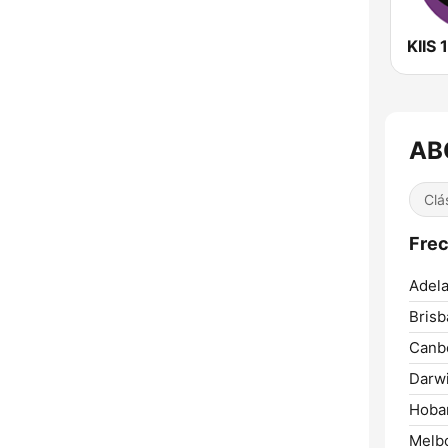
KIIS 
AB
Clá
Frec
Adela
Brisb
Canbe
Darwi
Hobar
Melb