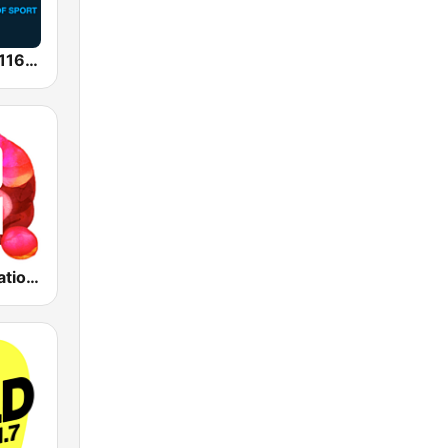
SEN Sports 1116 AM
ABC Radio National