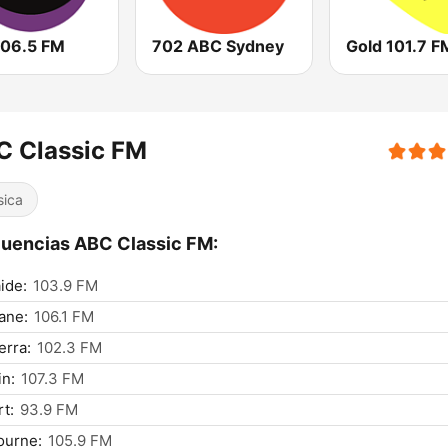
106.5 FM
702 ABC Sydney
Gold 101.7 F
C Classic FM
sica
uencias ABC Classic FM:
ide:
103.9 FM
ane:
106.1 FM
rra:
102.3 FM
n:
107.3 FM
t:
93.9 FM
ourne:
105.9 FM