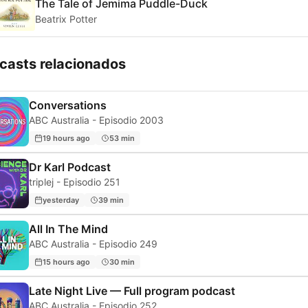
The Tale of Jemima Puddle-Duck
Beatrix Potter
casts relacionados
Conversations
ABC Australia - Episodio 2003
19 hours ago
53 min
Dr Karl Podcast
triplej - Episodio 251
yesterday
39 min
All In The Mind
ABC Australia - Episodio 249
15 hours ago
30 min
Late Night Live — Full program podcast
ABC Australia - Episodio 252