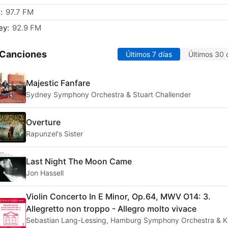
:
97.7 FM
ey:
92.9 FM
 Canciones
Últimos 7 días
Últimos 30 
Majestic Fanfare
Sydney Symphony Orchestra & Stuart Challender
Overture
Rapunzel's Sister
Last Night The Moon Came
Jon Hassell
Violin Concerto In E Minor, Op.64, MWV O14: 3.
Allegretto non troppo - Allegro molto vivace
Sebastian Lang-Lessing, Hamburg Symphony Orchestra & Ka