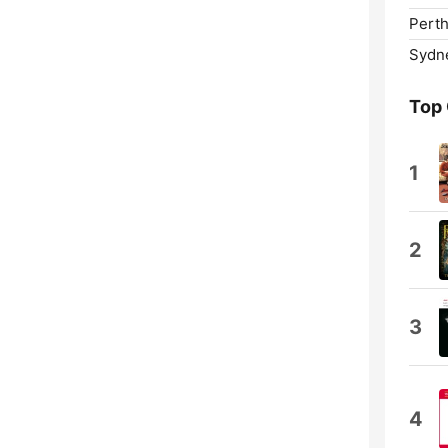
Perth
Sydn
Top
1
2
3
4