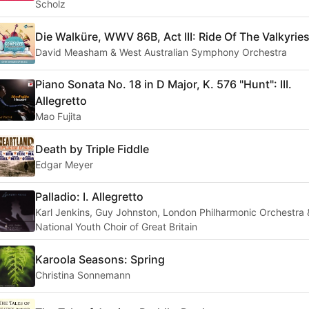
Scholz
Die Walküre, WWV 86B, Act III: Ride Of The Valkyrie
David Measham & West Australian Symphony Orchestra
Piano Sonata No. 18 in D Major, K. 576 "Hunt": III.
Allegretto
Mao Fujita
Death by Triple Fiddle
Edgar Meyer
Palladio: I. Allegretto
Karl Jenkins, Guy Johnston, London Philharmonic Orchestra 
National Youth Choir of Great Britain
Karoola Seasons: Spring
Christina Sonnemann