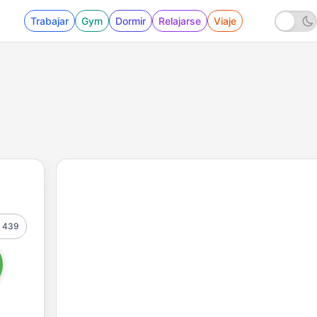
Trabajar
Gym
Dormir
Relajarse
Viaje
439