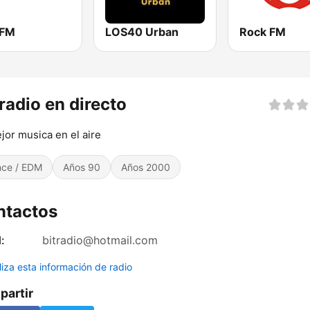
 FM
LOS40 Urban
Rock FM
 radio en directo
jor musica en el aire
ce / EDM
Años 90
Años 2000
ntactos
:
bitradio@hotmail.com
liza esta información de radio
artir