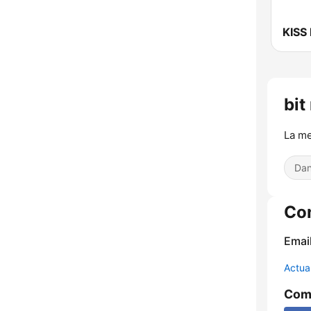
KISS
bit
La me
Dan
Co
Email
Actua
Comp