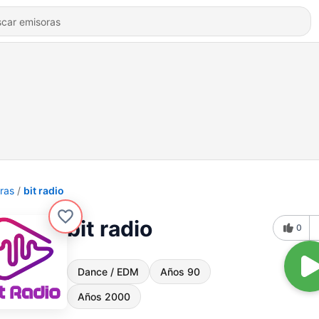
ras
bit radio
bit radio
0
Dance / EDM
Años 90
Años 2000