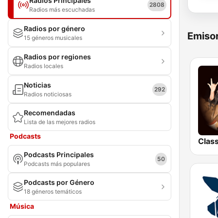
Radios Principales
2808
Radios más escuchadas
Radios por género
Emisor
15 géneros musicales
Radios por regiones
Radios locales
Noticias
292
Radios noticiosas
Recomendadas
Lista de las mejores radios
Podcasts
Podcasts Principales
50
Podcasts más populares
Podcasts por Género
18 géneros temáticos
Música