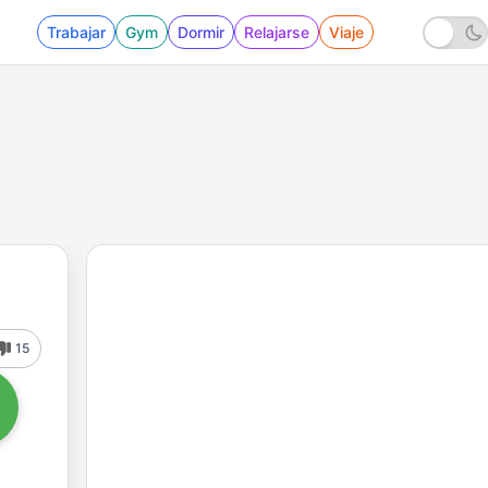
Trabajar
Gym
Dormir
Relajarse
Viaje
15