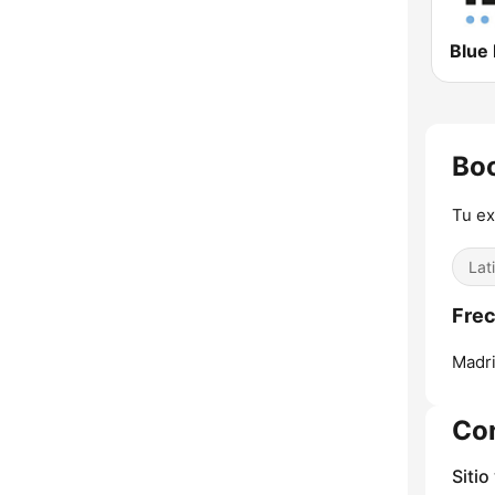
Boo
Tu ex
Lat
Frec
Madri
Co
Sitio