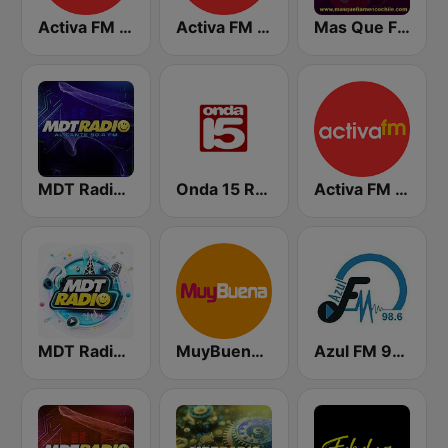
Activa FM - Alicante
Activa FM - Elche
Mas Que Flamenco
MDT Radio Alicante
Onda 15 Radio
Activa FM - Benidorm
MDT Radio Valencia
MuyBuena - Alicante
Azul FM 98.6 Región de Murcia