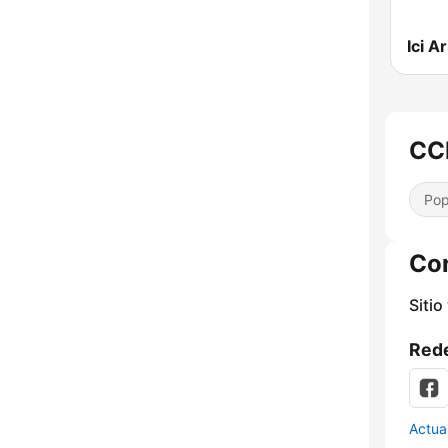
Ici A
CCR
Pop
Co
Sitio
Rede
Actua