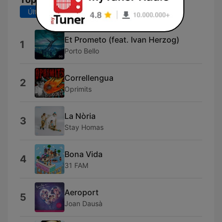
Últimos 7 días
Últimos 30 días
Et Prometo (feat. Ivan Herzog)
1
Porto Bello
Correllengua
2
Oprimits
La Nòria
3
Stay Homas
Bona Vida
4
31 FAM
Aeroport
5
Joan Dausà