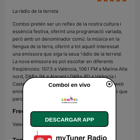
La ràdio de la terreta
Comboi pretén ser un reflex de la nostra cultura i
essència festiva, oferint una programació variada,
però amb un denominador comú: la música en la
llengua de la terra, oferint a tot aquell interessat
una emissora que siga la seua ‘ràdio de la terreta‘.
La nova emissora es pot escoltar en diferents
freqüències: 107.5 a València, 106.1 FM a Marina Alta
nord, DAB+ 9A a Alacant i DAB+ 8D a València i
Castelló, i també en línia a través de la pàgina web
Comboi en vivo
emisorasmusicales.net Escolta Comboi, la ràdio que
parla com tu.
Frecuencias Comboi:
DESCARGAR APP
Valencia:
107.5 FM
Top Canciones