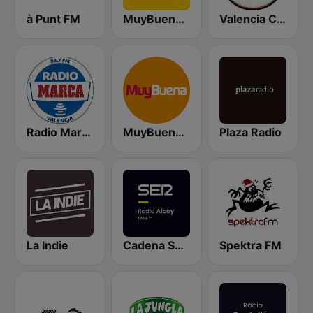
à Punt FM
MuyBuena Valencia
Valencia CF Radio
Radio Marca Valencia
MuyBuena - Alicante
Plaza Radio
La Indie
Cadena Ser (Alcoy)
Spektra FM