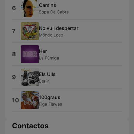
Camins
6
Sopa De Cabra
No vull despertar
7
Möndo Loco
Her
8
La Fúmiga
Els Ulls
9
Berlin
100graus
10
Figa Flawas
Contactos