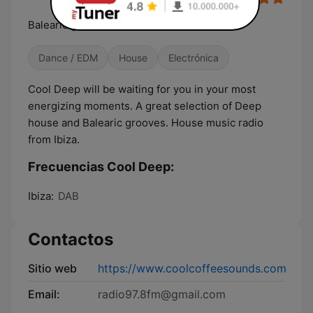
Balearic grooves & deep house radio.
Dance / EDM
House
Electrónica
Cool Deep will be waiting for you in your most
energizing moments. A great selection of Deep
house and Balearic grooves. House music radio
from Ibiza.
Frecuencias Cool Deep:
Ibiza:
DAB
Contactos
Sitio web
https://www.coolcoffeesounds.com
Email:
radio97.8fm@gmail.com