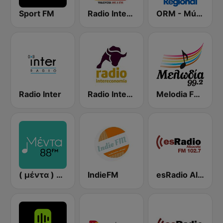
Sport FM
Radio Intereconomía
ORM - Música
Radio Inter
Radio Intereconomía Tenerife Sur
Melodia FM (Μελωδία 99.2)
( μέντα ) Menta 88 FM
IndieFM
esRadio Albacete