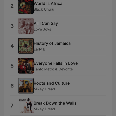
World Is Africa
2
Black Uhuru
All I Can Say
3
Love Joys
History of Jamaica
4
Early B
Everyone Falls In Love
5
Tanto Metro & Devonte
Roots and Culture
6
Mikey Dread
Break Down the Walls
7
Mikey Dread