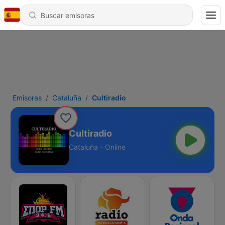
Emisoras
Cataluña
Cultiradio
Cultiradio
Cataluña - Online