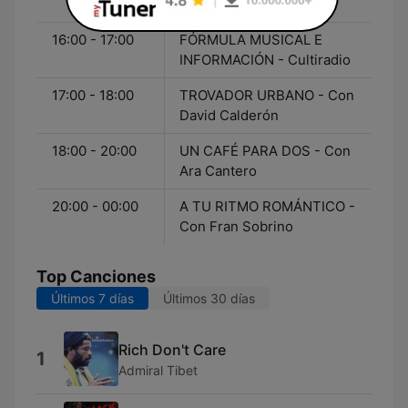
Campillos
16:00 - 17:00
FÓRMULA MUSICAL E
INFORMACIÓN - Cultiradio
17:00 - 18:00
TROVADOR URBANO - Con
David Calderón
18:00 - 20:00
UN CAFÉ PARA DOS - Con
Ara Cantero
20:00 - 00:00
A TU RITMO ROMÁNTICO -
Con Fran Sobrino
Top Canciones
Últimos 7 días
Últimos 30 días
Rich Don't Care
1
Admiral Tibet