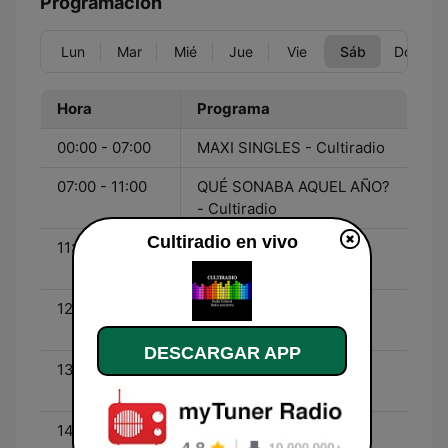
Programación
Lun
Mar
Mié
Jue
Vie
Sáb
Dom
Hora
Programa
00:00 - 07:00
MAXI SINGLES - Cultiradio
07:00 - 11:00
QUÉ SONABA AQUEL AÑO?
- Cultiradio
Cultiradio en vivo
11:00 - 12:00
EN BOCA DE OTRO -
Vicente Rufino
12:00 - 13:00
DOS MEJOR QUE UNO -
Con Vicente Rufino
DESCARGAR APP
13:00 - 14:00
ONDA MUSICAL - Con
Paco Barba
14:00 - 16:00
80 JOYAS - Con Charo