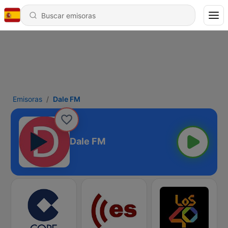
Emisoras
Dale FM
Dale FM