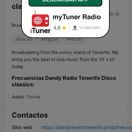
classics en directo
Broadcasting from the sunny island of Tenerife
Años 80
Antiguas
Años 90
Broadcasting from the sunny island of Tenerife, We
bring you the best of club music from the 70´s till
today
Frecuencias Dandy Radio Tenerife Disco
classics:
Adeje:
Online
Contactos
Sitio web
https://dandyeventstenerife.jimdofree.c