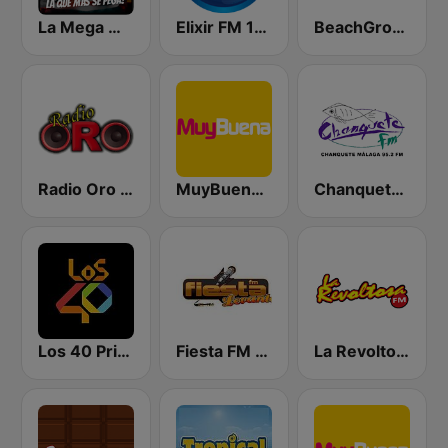
La Mega Malaga
Elixir FM 106.9
BeachGrooves Radio
Radio Oro - Málaga
MuyBuena Ibiza
Chanquete FM Costa del Sol
Los 40 Principales
Fiesta FM - Levante
La Revoltosa FM