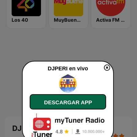
Los 40
MuyBuena Ibiza
Activa FM - Alicante
DJPERI en vivo
DESCARGAR APP
DJPERI en directo