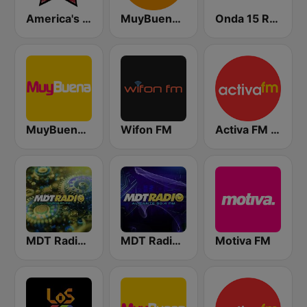
America's Country
MuyBuena - Alicante
Onda 15 Radio
MuyBuena Benidorm
Wifon FM
Activa FM - Elche
MDT Radio Murcia
MDT Radio Alicante
Motiva FM