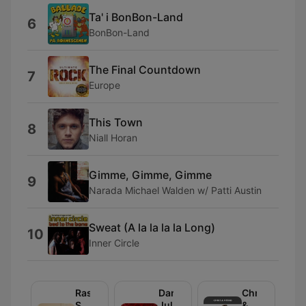
Ta' i BonBon-Land
6
BonBon-Land
The Final Countdown
7
Europe
This Town
8
Niall Horan
Gimme, Gimme, Gimme
9
Narada Michael Walden w/ Patti Austin
Sweat (A la la la la Long)
10
Inner Circle
Rasmus
Daniels
Chriz
Seebach
Jul
&