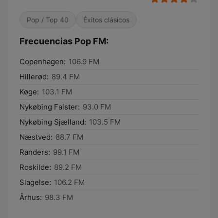
Pop / Top 40
Éxitos clásicos
Frecuencias Pop FM:
Copenhagen:
106.9 FM
Hillerød:
89.4 FM
Køge:
103.1 FM
Nykøbing Falster:
93.0 FM
Nykøbing Sjælland:
103.5 FM
Næstved:
88.7 FM
Randers:
99.1 FM
Roskilde:
89.2 FM
Slagelse:
106.2 FM
Århus:
98.3 FM