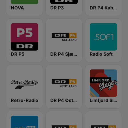
NOVA
DR P3
DR P4 København
DR P5
DR P4 Sjælland
Radio Soft
Retro-Radio
DR P4 Østjyllands
Limfjord Slager