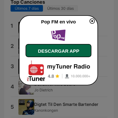
Top Canciones
Últimos 7 días
Últimos 30 días
Pop FM en vivo
Whatever You Want
1
Status Quo
Vintage Funk
2
AlexGuz
DESCARGAR APP
R. Forelsket
3
Nicolai Absalon
Det Bliver Ikke Bedre
4
Jo Dietrich
Digtet Til Den Smarte Bartender
5
Kanonkongen