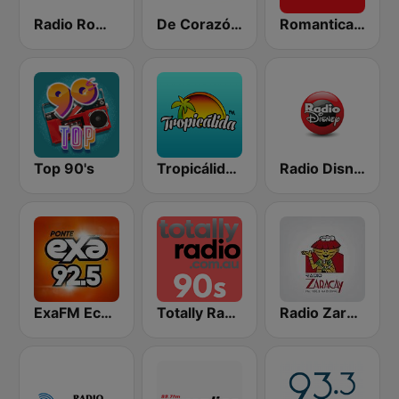
Radio Romance
De Corazón a Corazón
Romantica FME
Top 90's
Tropicálida FM
Radio Disney
ExaFM Ecuador
Totally Radio 90s
Radio Zaracay