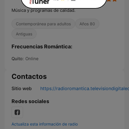
Música y programas de calidad.
Contemporánea para adultos
Años 80
Antiguas
Frecuencias Romántica:
Quito:
Online
Contactos
Sitio web
https://radioromantica.televisiondigital
Redes sociales
Actualiza esta información de radio