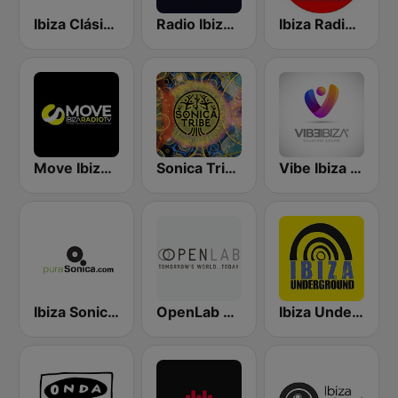
Ibiza Clásicos
Radio Ibiza SER
Ibiza Radios - Dance
Move Ibiza Radio
Sonica Tribe
Vibe Ibiza Radio
Ibiza Sonica - puraSonica.com
OpenLab FM
Ibiza Underground Radio