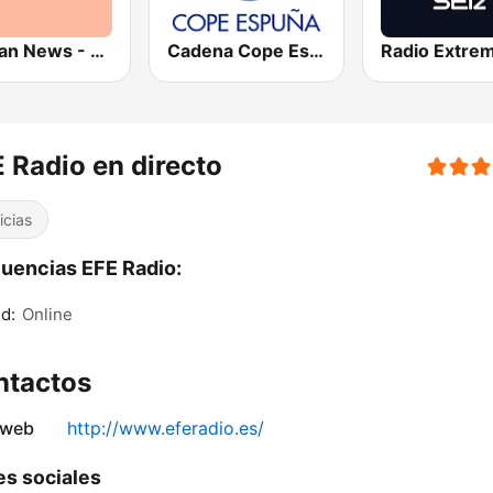
Vatican News - Español
Cadena Cope Espuña
 Radio en directo
icias
uencias EFE Radio:
d:
Online
ntactos
 web
http://www.eferadio.es/
s sociales