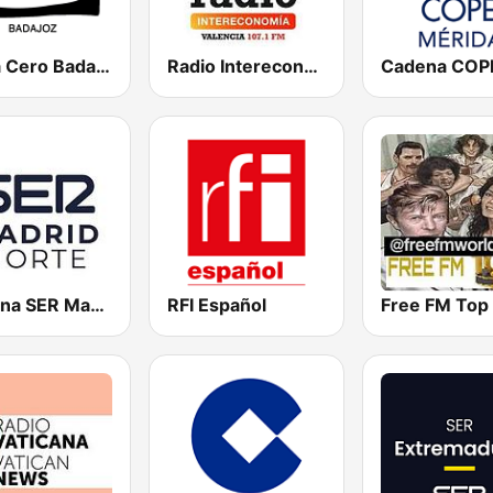
Onda Cero Badajoz
Radio Intereconomía
Cadena SER Madrid Norte
RFI Español
Free FM Top