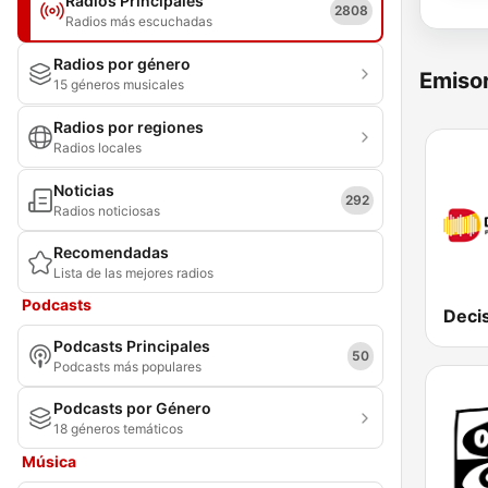
Radios Principales
2808
Radios más escuchadas
Radios por género
Emisor
15 géneros musicales
Radios por regiones
Radios locales
Noticias
292
Radios noticiosas
Recomendadas
Lista de las mejores radios
Podcasts
Deci
Podcasts Principales
50
Podcasts más populares
Podcasts por Género
18 géneros temáticos
Música