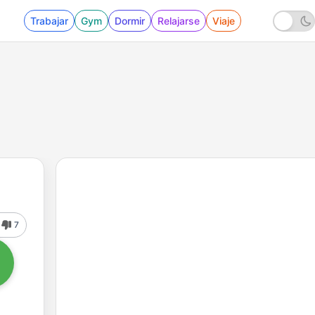
Trabajar
Gym
Dormir
Relajarse
Viaje
7