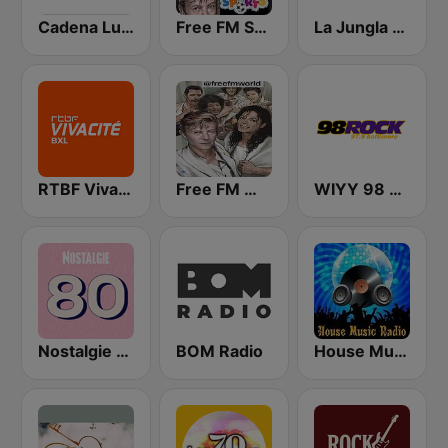
Cadena Luna
Free FM Sports
La Jungla Radio Cieza
RTBF VivaCité Bruxelles
Free FM World
WIYY 98 Rock 97.9 FM
Nostalgie 80
BOM Radio
House Music Radio