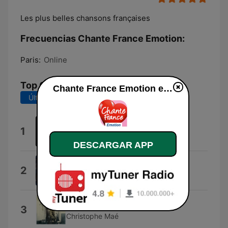
Les plus belles chansons françaises
Frecuencias Chante France Emotion:
Paris:
Online
Top Canciones
Chante France Emotion en vivo
Últimos 7 días
Últimos 30 días
Le temps des cathédrales
1
Bruno Pelletier
DESCARGAR APP
Jacques a dit
2
Christophe Willem
Ça fait mal
3
Christophe Maé