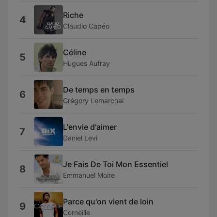
Riche
4
Claudio Capéo
Céline
5
Hugues Aufray
De temps en temps
6
Grégory Lemarchal
L'envie d'aimer
7
Daniel Levi
Je Fais De Toi Mon Essentiel
8
Emmanuel Moire
Parce qu'on vient de loin
9
Corneille