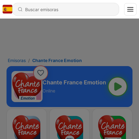
Emisoras
Chante France Emotion
Chante France Emotion
Online