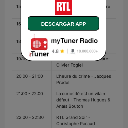
15:00 - 16:00
On est fait pour s'entendre
- Flavie Flament
DESCARGAR APP
16:00 - 18:00
Les Grosses Têtes -
Laurent Ruquier
18:00 - 19:15
RTL Soir - Marc-Olivier
Fogiel
19:15 - 20:00
On refait le monde - Marc-
Olivier Fogiel
20:00 - 21:00
L'heure du crime - Jacques
Pradel
21:00 - 22:00
La curiosité est un vilain
défaut - Thomas Hugues &
Anaïs Bouton
22:00 - 22:30
RTL Grand Soir -
Christophe Pacaud