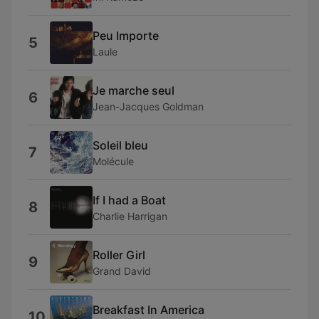
Peu Importe
5
Laule
Je marche seul
6
Jean-Jacques Goldman
Soleil bleu
7
Molécule
If I had a Boat
8
Charlie Harrigan
Roller Girl
9
Grand David
Breakfast In America
10