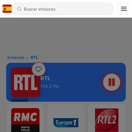
Emisoras
RTL
RTL
104.3 FM