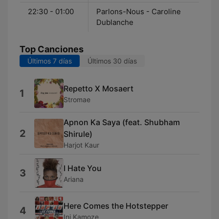
22:30 - 01:00
Parlons-Nous - Caroline
Dublanche
Top Canciones
Últimos 7 días
Últimos 30 días
Repetto X Mosaert
1
Stromae
Apnon Ka Saya (feat. Shubham
2
Shirule)
Harjot Kaur
I Hate You
3
Ariana
Here Comes the Hotstepper
4
Ini Kamoze