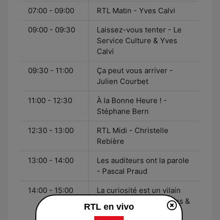
07:00 - 09:00
RTL Matin - Yves Calvi
09:00 - 09:30
Laissez-vous tenter - Le
Service Culture & Yves
Calvi
09:30 - 11:00
Ça peut vous arriver -
Julien Courbet
11:00 - 12:30
À la Bonne Heure ! -
Stéphane Bern
12:30 - 13:00
RTL Midi - Christelle
Rebière
13:00 - 14:00
Les auditeurs ont la parole
- Pascal Praud
14:00 - 15:00
La curiosité est un vilain
défaut - Thomas Hugues &
RTL en vivo
Anaïs Bouton