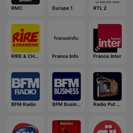
RMC
Europe 1
RTL 2
RIRE & CHANSONS
France Info
France Inter
BFM Radio
BFM Business 100.8 FM
Radio Put Sreće