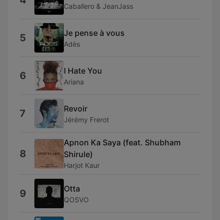
4
Caballero & JeanJass
Je pense à vous
5
Adès
I Hate You
6
Ariana
Revoir
7
Jérémy Frerot
Apnon Ka Saya (feat. Shubham
8
Shirule)
Harjot Kaur
Otta
9
QOSVO