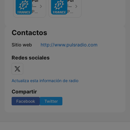
PulsRadio
PulsRadio
:
:
The
FloZeReal
PulsRadio
PulsRadio
Wonders
pres
Of
Ravolutions
Trance
Contactos
-
TranzLift
Sitio web
http://www.pulsradio.com
Redes sociales
Actualiza esta información de radio
Compartir
Facebook
Twitter