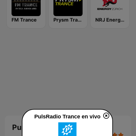
FM Trance
Prysm Trance
NRJ Energy Zürich
PulsRadio Trance en vivo
PulsRadio Trance