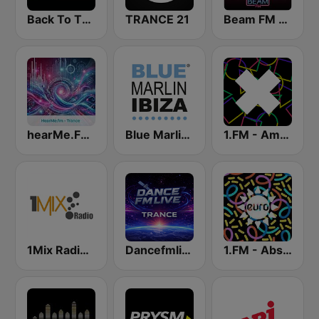
Back To The 80's Radio
TRANCE 21
Beam FM - Adult Hits
hearMe.FM Trance
Blue Marlin Ibiza Radio
1.FM - Amsterdam Trance
1Mix Radio - Trance
Dancefmlive Trance
1.FM - Absolute Trance