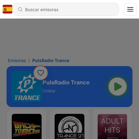
Emisoras
PulsRadio Trance
PulsRadio Trance
Online