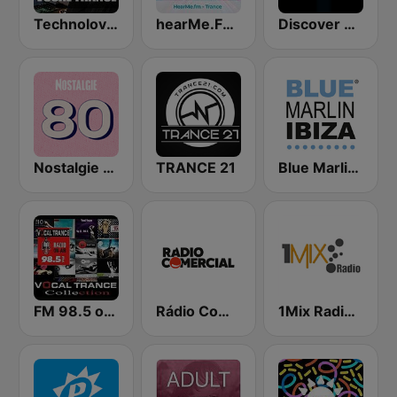
Technolovers - VOCAL TRANCE
hearMe.FM Trance
Discover Trance Radio
Nostalgie 80
TRANCE 21
Blue Marlin Ibiza Radio
FM 98.5 of Vocal Trance live ®
Rádio Comercial
1Mix Radio - Trance