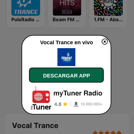
PulsRadio Trance
Beam FM - Adult Hits
1.FM - Absolute Trance
Vocal Trance en vivo
DESCARGAR APP
Vocal Trance