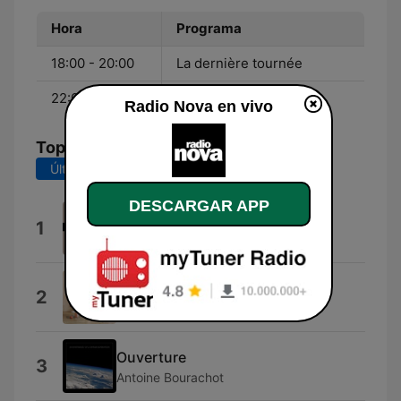
Hora
Programa
18:00 - 20:00
La dernière tournée
22:00 - 00:00
Nova Danse
Radio Nova en vivo
Top Canciones
Últimos 7 días
Últimos 30 días
DESCARGAR APP
Babydoll
1
Dominic Fike
Just Go
2
Arlo Parks
Ouverture
3
Antoine Bourachot