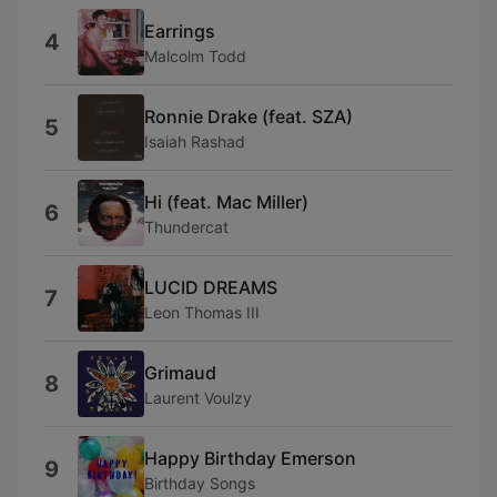
Earrings
4
Malcolm Todd
Ronnie Drake (feat. SZA)
5
Isaiah Rashad
Hi (feat. Mac Miller)
6
Thundercat
LUCID DREAMS
7
Leon Thomas III
Grimaud
8
Laurent Voulzy
Happy Birthday Emerson
9
Birthday Songs