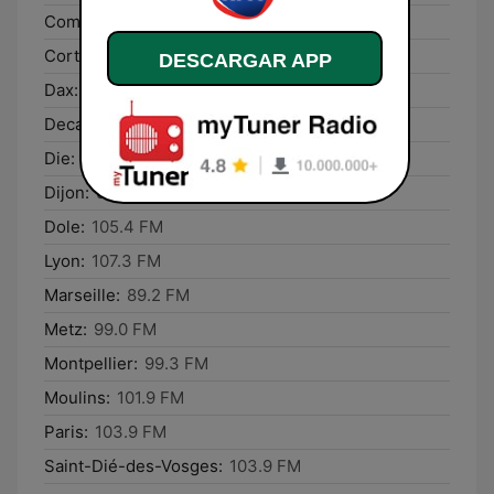
Compiègne:
101.7 FM
Corte:
107.3 FM
DESCARGAR APP
Dax:
93.5 FM
Decazeville:
90.3 FM
Die:
95.0 FM
Dijon:
99.6 FM
Dole:
105.4 FM
Lyon:
107.3 FM
Marseille:
89.2 FM
Metz:
99.0 FM
Montpellier:
99.3 FM
Moulins:
101.9 FM
Paris:
103.9 FM
Saint-Dié-des-Vosges:
103.9 FM