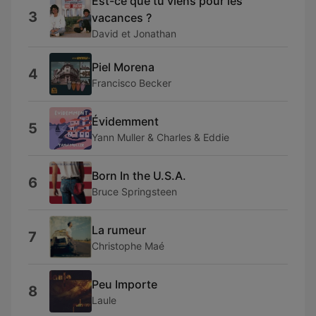
Est-ce que tu viens pour les
3
vacances ?
David et Jonathan
Piel Morena
4
Francisco Becker
Évidemment
5
Yann Muller & Charles & Eddie
Born In the U.S.A.
6
Bruce Springsteen
La rumeur
7
Christophe Maé
Peu Importe
8
Laule