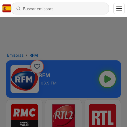
Emisoras
RFM
RFM
103.9 FM