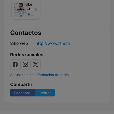
Le
Journal
des
RFM
bonnes
nouvelles
Contactos
Sitio web
http://www.rfm.fr/
Redes sociales
Actualiza esta información de radio
Compartir
Facebook
Twitter