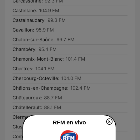
Carcassonne:
92.3 FM
Castellane:
104.9 FM
Castelnaudary:
99.3 FM
Cavaillon:
95.9 FM
Chalon-sur-Saône:
99.7 FM
Chambéry:
95.4 FM
Chamonix-Mont-Blanc:
101.4 FM
Chartres:
104.1 FM
Cherbourg-Octeville:
104.0 FM
Châlons-en-Champagne:
102.4 FM
Châteauroux:
88.7 FM
Châtellerault:
88.1 FM
Clermont-Ferrand:
106.4 FM
RFM en vivo
Cluses:
105.5 FM
Commercy:
95.9 FM