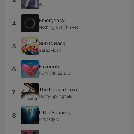
3
A+
Emergency
4
Nothing but Thieves
Sun Is Back
5
SaraoMusic
Favourite
6
FONTAINES D.C.
The Look of Love
7
Dusty Springfield
Little Soldiers
8
Biffy Clyro