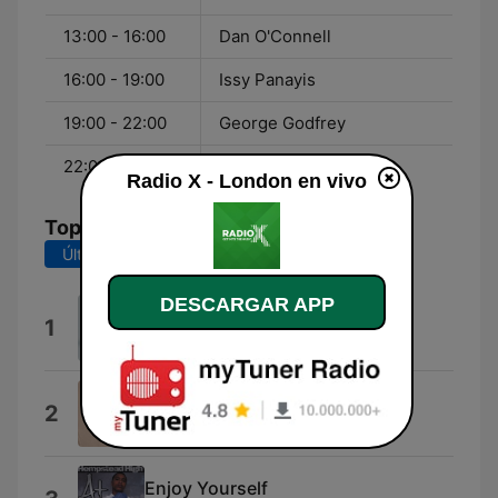
13:00 - 16:00
Dan O'Connell
16:00 - 19:00
Issy Panayis
19:00 - 22:00
George Godfrey
22:00 - 02:00
Ross Buchanan
Radio X - London en vivo
Top Canciones
Últimos 7 días
Últimos 30 días
DESCARGAR APP
One Day I'll Fly Away
1
Vaults
We Belong Together
2
Elijah the Boy
Enjoy Yourself