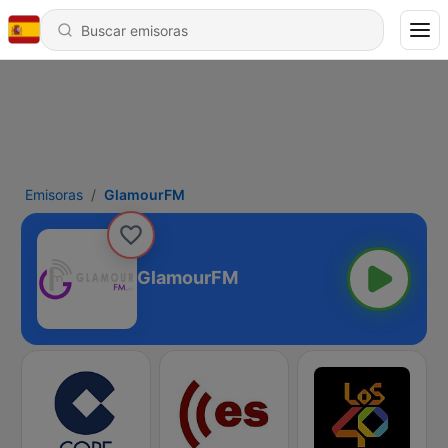
Emisoras
GlamourFM
GlamourFM