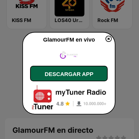
KISS FM
LOS40 Urban
Rock FM
GlamourFM en vivo
DESCARGAR APP
GlamourFM en directo