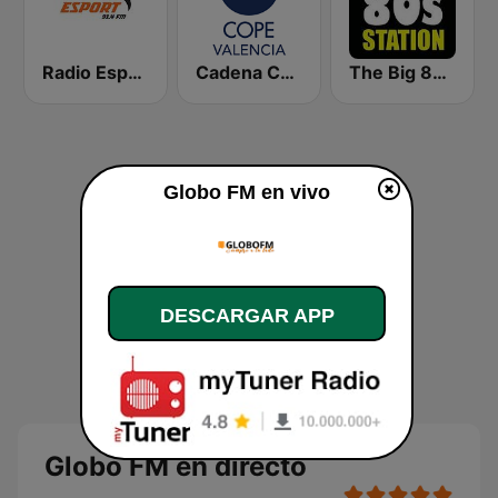
Radio Esport 91.4 FM
Cadena COPE Valencia
The Big 80s Station
Globo FM en vivo
DESCARGAR APP
Globo FM en directo