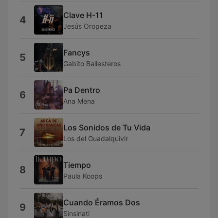
Clave H-11
4
Jesús Oropeza
Fancys
5
Gabito Ballesteros
Pa Dentro
6
Ana Mena
Los Sonidos de Tu Vida
7
Los del Guadalquivir
Tiempo
8
Paula Koops
Cuando Éramos Dos
9
Sinsinati