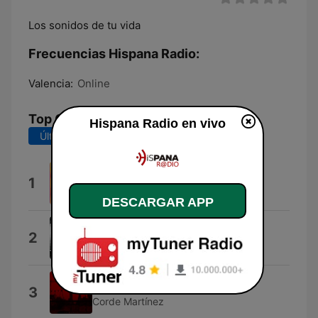
Los sonidos de tu vida
Frecuencias Hispana Radio:
Valencia:
Online
Top Canciones
Hispana Radio en vivo
Últimos 7 días
Últimos 30 días
Missión Hispana
1
Mission Hispana
DESCARGAR APP
Suelo Extranarte
2
Monarca el Que Activa Tus Sentidos
Crónicas
3
Corde Martínez