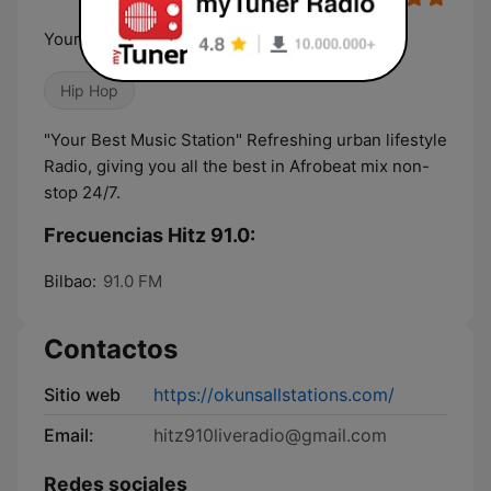
Your Best Music Station
Hip Hop
"Your Best Music Station" Refreshing urban lifestyle
Radio, giving you all the best in Afrobeat mix non-
stop 24/7.
Frecuencias Hitz 91.0:
Bilbao:
91.0 FM
Contactos
Sitio web
https://okunsallstations.com/
Email:
hitz910liveradio@gmail.com
Redes sociales