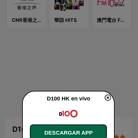
CNR香港之声 - CNR Voice of Hong Kong
華語 HITS
澳門電台 FM 100.7
D100 HK en vivo
D100 HK
DESCARGAR APP