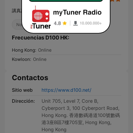
講真話．行公義．好憐憫
Noticias
Radio hablada
Frecuencias D100 HK:
Hong Kong:
Online
Kowloon:
Online
Contactos
Sitio web
https://www.d100.net/
Dirección:
Unit 705, Level 7, Core B,
Cyberport 3, 100 Cyberport Road,
Hong Kong. 香港數碼港道100號數碼
港3座B區7樓705室, Hong Kong,
Hong Kong