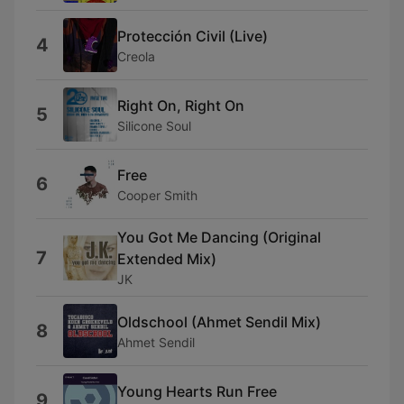
Protección Civil (Live)
4
Creola
Right On, Right On
5
Silicone Soul
Free
6
Cooper Smith
You Got Me Dancing (Original
7
Extended Mix)
JK
Oldschool (Ahmet Sendil Mix)
8
Ahmet Sendil
Young Hearts Run Free
9