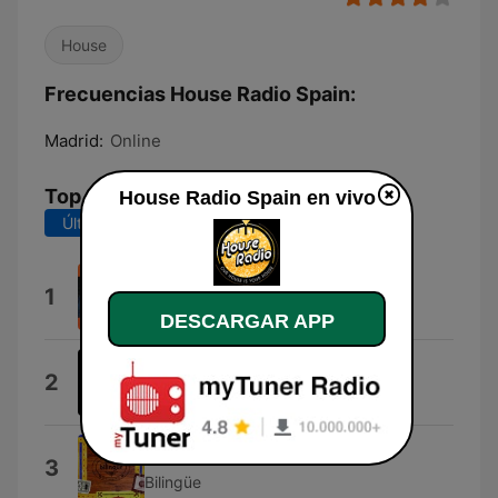
House
Frecuencias House Radio Spain:
Madrid:
Online
Top Canciones
House Radio Spain en vivo
Últimos 7 días
Últimos 30 días
Coste de llamada
1
Trio Zapatista
DESCARGAR APP
Você Está
2
Banda Rembrandt
Todos los Martes
3
Bilingüe