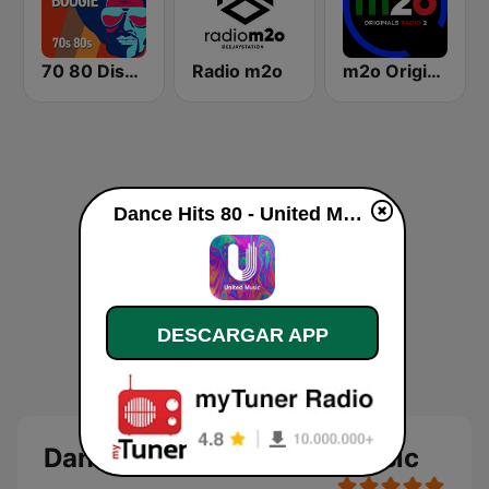
70 80 Disco Funk ModernSoul e Boogie
Radio m2o
m2o Originals Radio 2
Dance Hits 80 - United Music en vivo
DESCARGAR APP
Dance Hits 80 - United Music