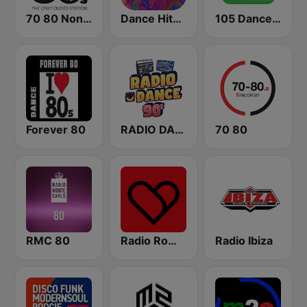
70 80 Non Stop
Dance Hits 90 - United Music
105 Dance 90
Forever 80
RADIO DANCE anni 90
70 80
RMC 80
Radio Romeo And Juliet
Radio Ibiza