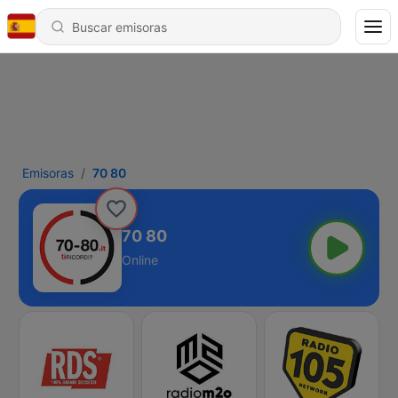
Emisoras
70 80
70 80
Online