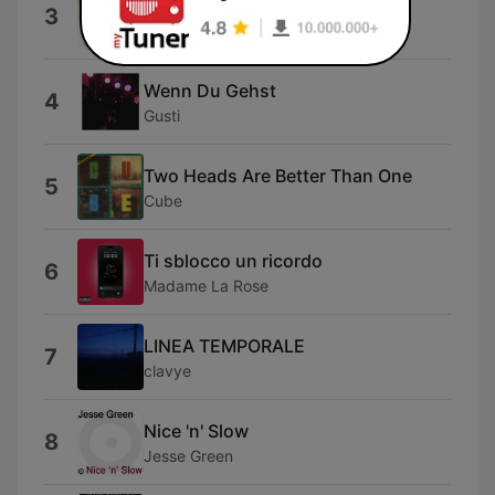
Canzoni che ci salvano
3
Chiaradia
Wenn Du Gehst
4
Gusti
Two Heads Are Better Than One
5
Cube
Ti sblocco un ricordo
6
Madame La Rose
LINEA TEMPORALE
7
clavye
Nice 'n' Slow
8
Jesse Green