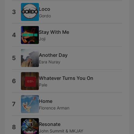
Loco
3
Gordo
Stay With Me
4
Joji
Another Day
5
Esra Nuray
Whatever Turns You On
6
Pale
Home
7
Florence Arman
Resonate
8
John Summit & MKJAY