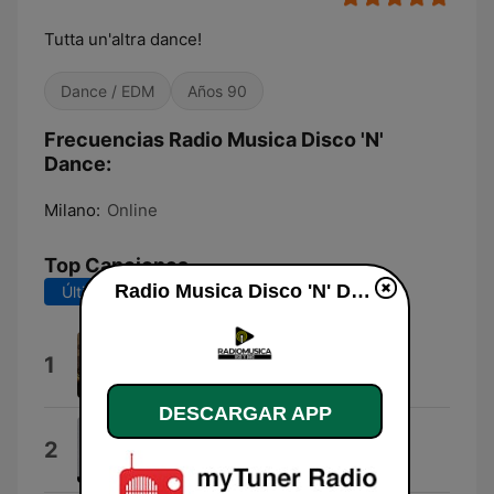
Tutta un'altra dance!
Dance / EDM
Años 90
Frecuencias Radio Musica Disco 'N'
Dance:
Milano:
Online
Top Canciones
Radio Musica Disco 'N' Dance en vivo
Últimos 7 días
Últimos 30 días
Ricercare 1
1
Gruppo Musica Insieme
DESCARGAR APP
Gou Talk
2
Peggy Gou