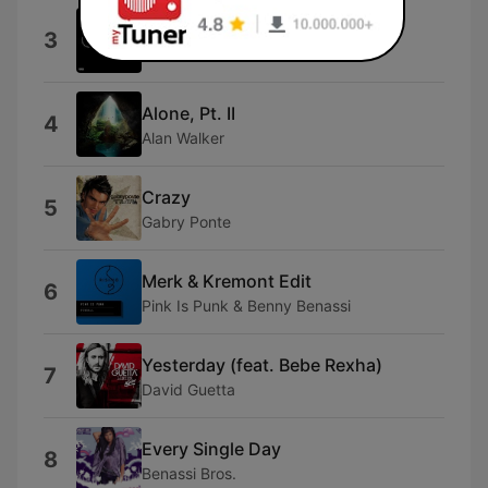
Mafia
3
Swedish House Mafia
Alone, Pt. II
4
Alan Walker
Crazy
5
Gabry Ponte
Merk & Kremont Edit
6
Pink Is Punk & Benny Benassi
Yesterday (feat. Bebe Rexha)
7
David Guetta
Every Single Day
8
Benassi Bros.