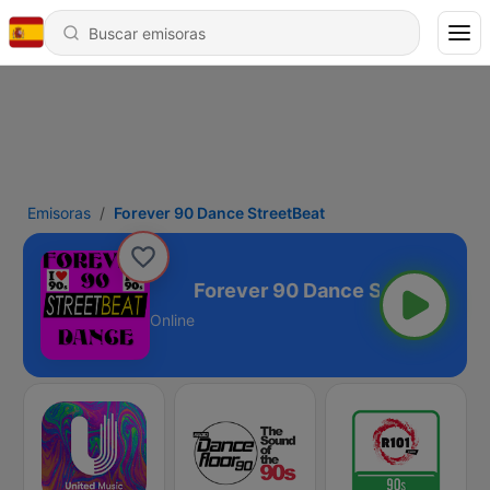
Emisoras
Forever 90 Dance StreetBeat
ce StreetBeat
Online