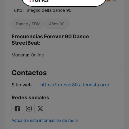
Tutto il meglio della dance 90
Dance / EDM
Años 90
Frecuencias Forever 90 Dance
StreetBeat:
Modena:
Online
Contactos
Sitio web
https://forever80.altervista.org/
Redes sociales
Actualiza esta información de radio