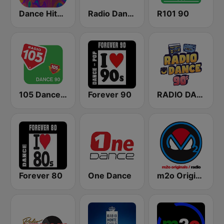
Dance Hits 90 - United Music
Radio Dancefloor 90s
R101 90
105 Dance 90
Forever 90
RADIO DANCE anni 90
Forever 80
One Dance
m2o Originals Radio