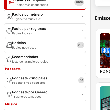
Radios Principales
2808
Radios más escuchadas
Radios por género
Emisor
15 géneros musicales
Radios por regiones
Radios locales
Noticias
292
Radios noticiosas
Recomendadas
Lista de las mejores radios
Podcasts
PON
Podcasts Principales
50
Podcasts más populares
Podcasts por Género
18 géneros temáticos
Música