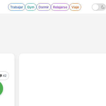
Trabajar
Gym
Dormir
Relajarse
Viaje
42