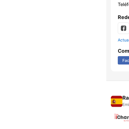
Telé
Rede
Actua
Comp
Fa
Ra
Emi