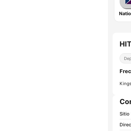
HI
Dep
Frec
Kings
Co
Sitio
Direc