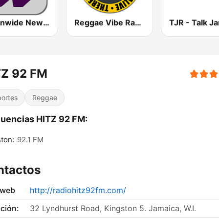
Nationwide News Network
Reggae Vibe Radio
TZ 92 FM
ortes
Reggae
uencias HITZ 92 FM:
ton:
92.1 FM
ntactos
 web
http://radiohitz92fm.com/
ción:
32 Lyndhurst Road, Kingston 5. Jamaica, W.I.