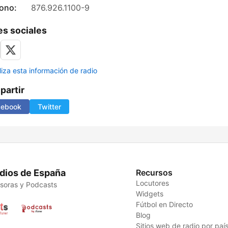
fono:
876.926.1100-9
s sociales
liza esta información de radio
artir
cebook
Twitter
dios de España
Recursos
Locutores
soras y Podcasts
Widgets
Fútbol en Directo
Blog
Sitios web de radio por paí