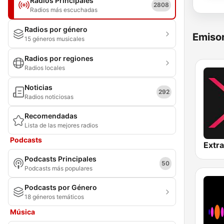
Radios Principales
2808
Radios más escuchadas
Radios por género
Emisor
15 géneros musicales
Radios por regiones
Radios locales
Noticias
292
Radios noticiosas
Recomendadas
Lista de las mejores radios
Podcasts
Extr
Podcasts Principales
50
Podcasts más populares
Podcasts por Género
18 géneros temáticos
Música