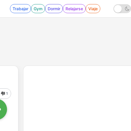
Trabajar
Gym
Dormir
Relajarse
Viaje
1