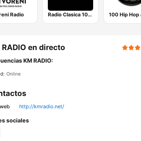
reni Radio
Radio Clasica 103.3 FM
RADIO en directo
cuencias KM RADIO:
d:
Online
ntactos
 web
http://kmradio.net/
s sociales