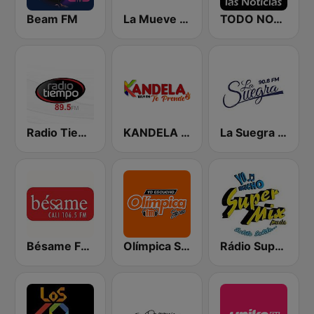
Beam FM
La Mueve FM
TODO NOTICIAS RADIO
Radio Tiempo Cali
KANDELA Te Prende
La Suegra FM
Bésame FM Cali
Olímpica Stereo Cali 104.5 FM
Rádio Super Mix