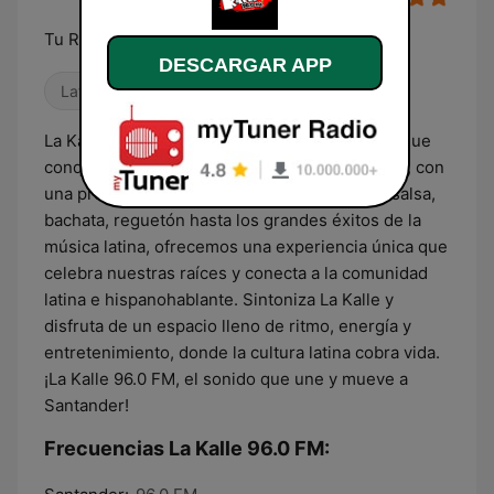
Tu Ritmo
DESCARGAR APP
Latino
La Kalle 96.0 FM es la estación de radio latina que
conquista los corazones de Santander, España, con
una programación vibrante y variada. Desde salsa,
bachata, reguetón hasta los grandes éxitos de la
música latina, ofrecemos una experiencia única que
celebra nuestras raíces y conecta a la comunidad
latina e hispanohablante. Sintoniza La Kalle y
disfruta de un espacio lleno de ritmo, energía y
entretenimiento, donde la cultura latina cobra vida.
¡La Kalle 96.0 FM, el sonido que une y mueve a
Santander!
Frecuencias La Kalle 96.0 FM: