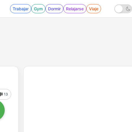
Trabajar
Gym
Dormir
Relajarse
Viaje
13