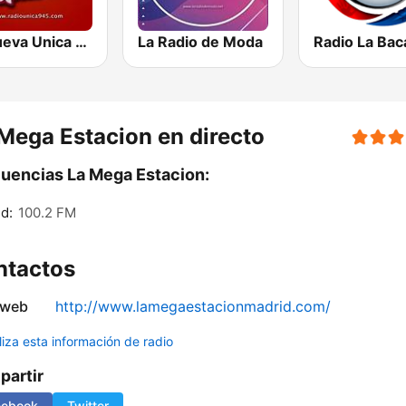
La Nueva Unica 94.5 FM
La Radio de Moda
Mega Estacion en directo
uencias La Mega Estacion:
d:
100.2 FM
ntactos
 web
http://www.lamegaestacionmadrid.com/
liza esta información de radio
artir
cebook
Twitter