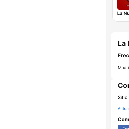
La 
Frec
Madri
Co
Sitio
Actua
Comp
Fa