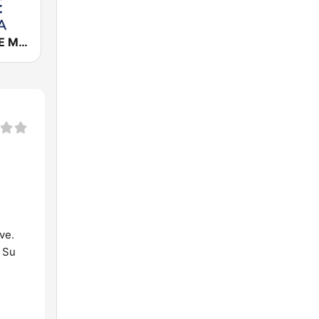
Cadena COPE Murcia
ve.
 Su