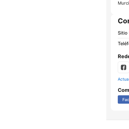
Murci
Co
Sitio
Telé
Rede
Actua
Comp
Fa