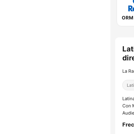
Lat
dir
La R
Lat
Latin
Con M
Audie
Frec