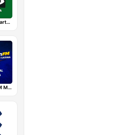
Onda Cero Cartagena
Sensacion FM Murcia