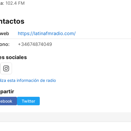
a:
102.4 FM
ntactos
 web
https://latinafmradio.com/
fono:
+34674874049
s sociales
liza esta información de radio
artir
cebook
Twitter