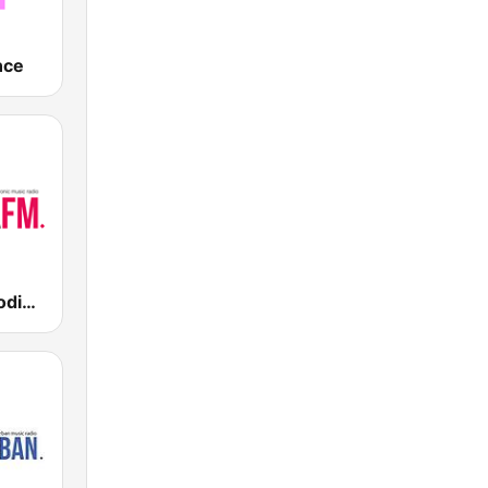
nce
Loca FM Melodic Techno