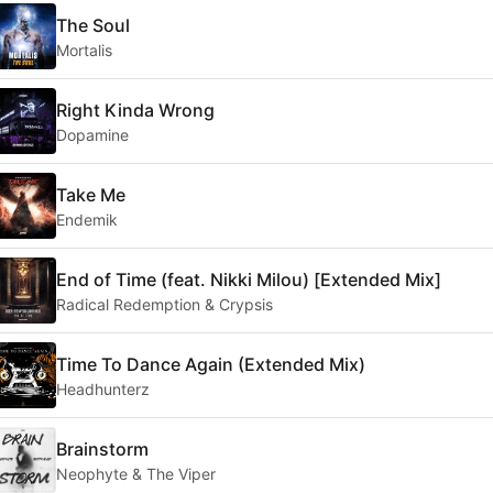
The Soul
Mortalis
Right Kinda Wrong
Dopamine
Take Me
Endemik
End of Time (feat. Nikki Milou) [Extended Mix]
Radical Redemption & Crypsis
Time To Dance Again (Extended Mix)
Headhunterz
Brainstorm
Neophyte & The Viper