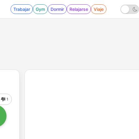
Trabajar
Gym
Dormir
Relajarse
Viaje
1