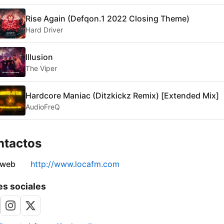
Rise Again (Defqon.1 2022 Closing Theme)
Hard Driver
Illusion
The Viper
Hardcore Maniac (Ditzkickz Remix) [Extended Mix]
AudioFreQ
ntactos
 web
http://www.locafm.com
s sociales